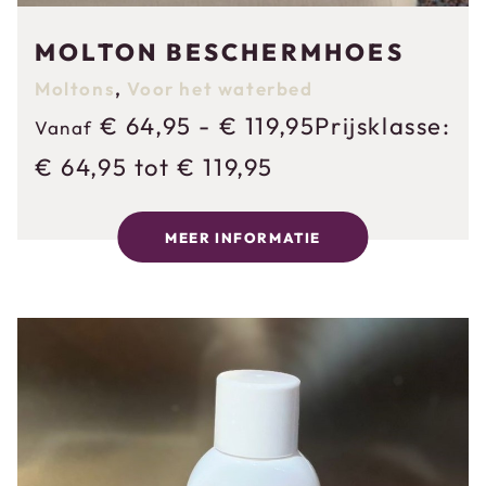
MOLTON BESCHERMHOES
Moltons
,
Voor het waterbed
€
64,95
-
€
119,95
Prijsklasse:
Vanaf
€ 64,95 tot € 119,95
MEER INFORMATIE