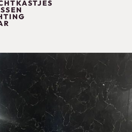
ACHTKASTJES
ASSEN
HTING
AR