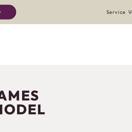
Service
V
JAMES
MODEL