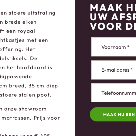
MAAK H
en stoere uitstraling
UW AFS
en brede eiken
VOOR D
ft een royaal
htkastjes met een
offering. Het
elstiksels. De
n het hoofdbord is
bijpassende
 cm breed, 35 cm diep
stoere stalen poot.
 in onze showroom
MAAK NU EEN
 matrassen. Prijs voor
rijgbaar voor € 495